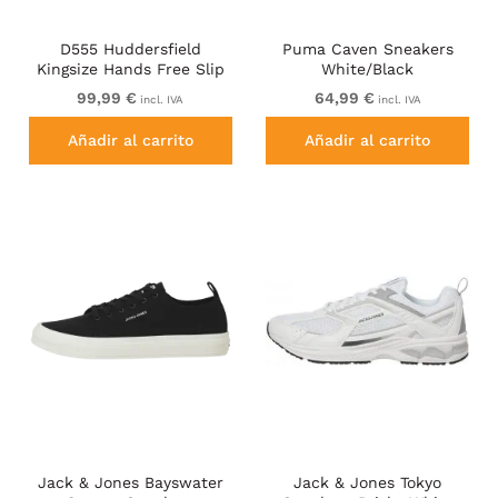
D555 Huddersfield
Puma Caven Sneakers
Kingsize Hands Free Slip
White/Black
On with Knitted Top
99,99 €
64,99 €
incl. IVA
incl. IVA
Shoes Black
Añadir al carrito
Añadir al carrito
Jack & Jones Bayswater
Jack & Jones Tokyo