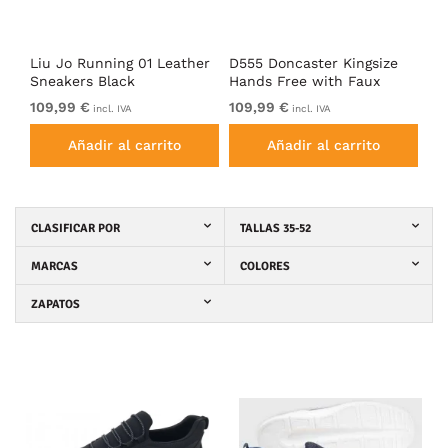
Liu Jo Running 01 Leather
D555 Doncaster Kingsize
Ja
Sneakers Black
Hands Free with Faux
Mo
Laces Black
109,99 €
109,99 €
69
incl. IVA
incl. IVA
Añadir al carrito
Añadir al carrito
CLASIFICAR POR
TALLAS 35-52
MARCAS
COLORES
ZAPATOS