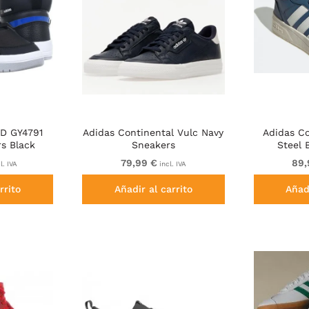
ID GY4791
Adidas Continental Vulc Navy
Adidas C
s Black
Sneakers
Steel 
79,99 €
89,
l. IVA
incl. IVA
rrito
Añadir al carrito
Añadi