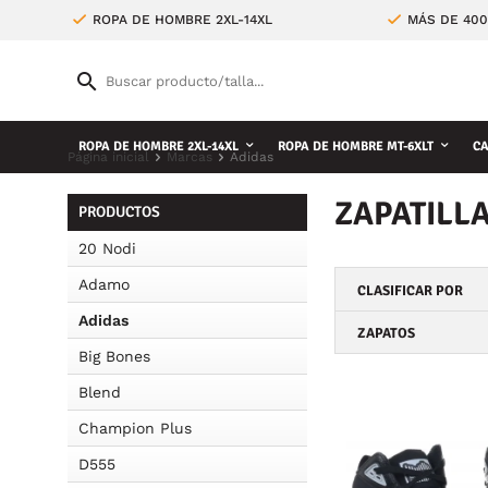
ROPA DE HOMBRE 2XL-14XL
MÁS DE 400
ROPA DE HOMBRE 2XL-14XL
ROPA DE HOMBRE MT-6XLT
CA
Página inicial
Marcas
Adidas
ZAPATILL
PRODUCTOS
20 Nodi
Adamo
CLASIFICAR POR
Adidas
ZAPATOS
Big Bones
Blend
Champion Plus
D555