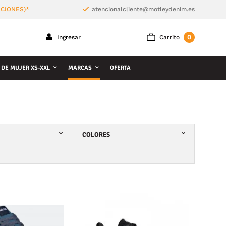
ICIONES)*
atencionalcliente@motleydenim.es
0
Ingresar
Carrito
 DE MUJER XS-XXL
MARCAS
OFERTA
COLORES