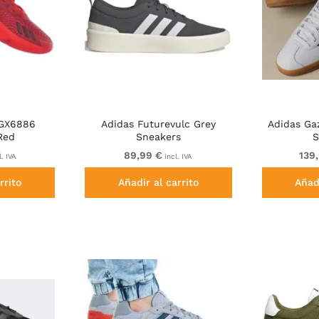
 GX6886
Adidas Futurevulc Grey
Adidas Ga
Red
Sneakers
S
89,99 €
139
. IVA
incl. IVA
rrito
Añadir al carrito
Añadi