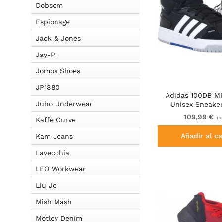
Dobsom
Espionage
Jack & Jones
Jay-PI
Jomos Shoes
JP1880
Adidas 100DB M
Juho Underwear
Unisex Sneaker
109,99 €
inc
Kaffe Curve
Añadir al ca
Kam Jeans
Lavecchia
LEO Workwear
Liu Jo
Mish Mash
Motley Denim