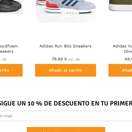
loudfoam
Adidas Run 80s Sneakers
Adidas V
eakers
Oli
79,99 €
69,
. IVA
incl. IVA
rrito
Añadir al carrito
Añadi
SIGUE UN 10 % DE DESCUENTO EN TU PRIM