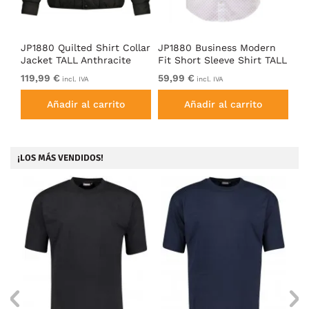
JP1880 Quilted Shirt Collar
JP1880 Business Modern
JP
irt
Jacket TALL Anthracite
Fit Short Sleeve Shirt TALL
Pa
Off-White
119,99 €
59,99 €
39
incl. IVA
incl. IVA
Añadir al carrito
Añadir al carrito
¡LOS MÁS VENDIDOS!