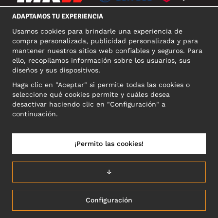
ADAPTAMOS TU EXPERIENCIA
Usamos cookies para brindarle una experiencia de
REDES SOCIALES
compra personalizada, publicidad personalizada y para
mantener nuestros sitios web confiables y seguros. Para
ello, recopilamos información sobre los usuarios, sus
diseños y sus dispositivos.
DIRECCIÓN COMERCIAL
Haga clic en "Aceptar" si permite todas las cookies o
Motley Denim Europe OÜ
seleccione qué cookies permite y cuáles desea
Narva mnt 5, EE-10117 Tallinn
desactivar haciendo clic en "Configuración" a
Reg: 12356245
continuación.
NB! Nevracajte výrobky na túto adresu!
¡Permito las cookies!
ESPAÑA/ESPAÑOL
↓
Configuración