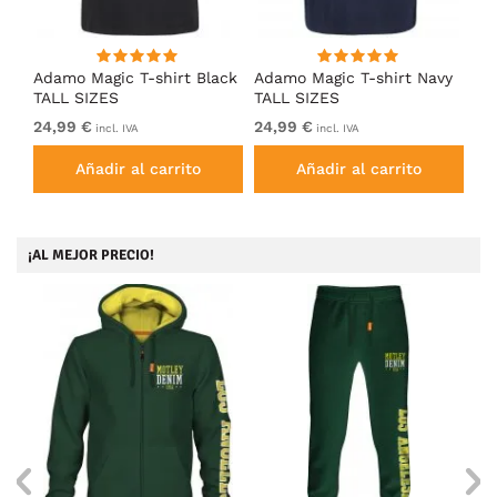
Adamo Magic T-shirt Black
Adamo Magic T-shirt Navy
Ad
TALL SIZES
TALL SIZES
Ch
24,99 €
24,99 €
24
incl. IVA
incl. IVA
Añadir al carrito
Añadir al carrito
¡AL MEJOR PRECIO!