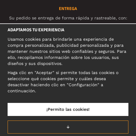
ENTREGA
Su pedido se entrega de forma rápida y rastreable, con:
ADAPTAMOS TU EXPERIENCIA
Usamos cookies para brindarle una experiencia de
compra personalizada, publicidad personalizada y para
REDES SOCIALES
mantener nuestros sitios web confiables y seguros. Para
ello, recopilamos información sobre los usuarios, sus
diseños y sus dispositivos.
Haga clic en "Aceptar" si permite todas las cookies o
DIRECCIÓN COMERCIAL
seleccione qué cookies permite y cuáles desea
Motley Denim Europe OÜ
desactivar haciendo clic en "Configuración" a
Narva mnt 5, EE-10117 Tallinn
continuación.
Reg: 12356245
NB! Nevracajte výrobky na túto adresu!
¡Permito las cookies!
↓
ESPAÑA/ESPAÑOL