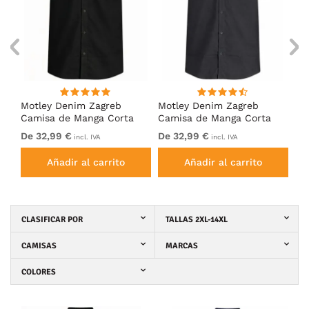
Motley Denim Zagreb
Motley Denim Zagreb
Mo
Camisa de Manga Corta
Camisa de Manga Corta
Ca
s Y
Negro
Antracita
Az
De 32,99 €
De 32,99 €
32
incl. IVA
incl. IVA
Añadir al carrito
Añadir al carrito
CLASIFICAR POR
TALLAS 2XL-14XL
CAMISAS
MARCAS
COLORES