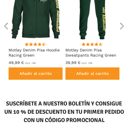
Motley Denim Pisa Hoodie
Motley Denim Pisa
Mo
Racing Green
Sweatpants Racing Green
Ho
49,99 €
39,99 €
49
incl. IVA
incl. IVA
Añadir al carrito
Añadir al carrito
SUSCRÍBETE A NUESTRO BOLETÍN Y CONSIGUE
UN 10 % DE DESCUENTO EN TU PRIMER PEDIDO
CON UN CÓDIGO PROMOCIONAL