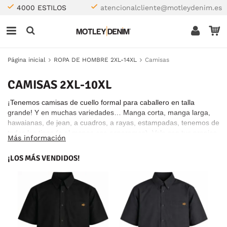
4000 ESTILOS
atencionalcliente@motleydenim.es
Página inicial
ROPA DE HOMBRE 2XL-14XL
Camisas
CAMISAS 2XL-10XL
¡Tenemos camisas de cuello formal para caballero en talla
grande! Y en muchas variedades… Manga corta, manga larga,
hawaianas, de jean, a cuadros, a rayas, estampadas, tenemos de
todos los tipos (o al menos eso esperamos). Velo con tus propios
Más información
ojos y encuentra un nuevo estilo de camisa en talla grande para
tu armario.
¡LOS MÁS VENDIDOS!