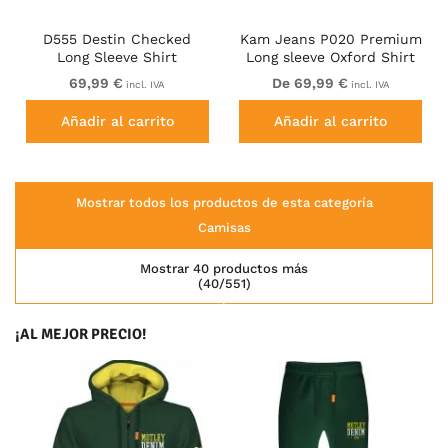
D555 Destin Checked
Kam Jeans P020 Premium
Long Sleeve Shirt
Long sleeve Oxford Shirt
Black/Tan Check
White
69,99 €
De 69,99 €
incl. IVA
incl. IVA
Añadir al carrito
Añadir al carrito
Mostrar todos los productos de esta categoría
Camisas
Mostrar 40 productos más
(40/551)
¡AL MEJOR PRECIO!