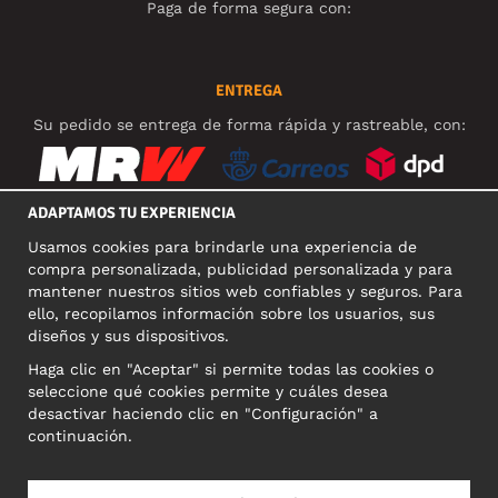
Paga de forma segura con:
ENTREGA
Su pedido se entrega de forma rápida y rastreable, con:
ADAPTAMOS TU EXPERIENCIA
Usamos cookies para brindarle una experiencia de
REDES SOCIALES
compra personalizada, publicidad personalizada y para
mantener nuestros sitios web confiables y seguros. Para
ello, recopilamos información sobre los usuarios, sus
diseños y sus dispositivos.
DIRECCIÓN COMERCIAL
Haga clic en "Aceptar" si permite todas las cookies o
Motley Denim Europe OÜ
seleccione qué cookies permite y cuáles desea
Narva mnt 5, EE-10117 Tallinn
desactivar haciendo clic en "Configuración" a
Reg: 12356245
continuación.
NB! Nevracajte výrobky na túto adresu!