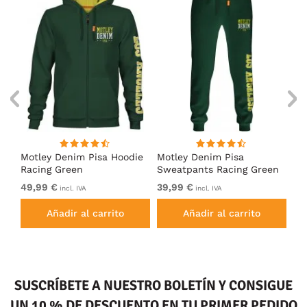
Motley Denim Pisa Hoodie
Motley Denim Pisa
Mo
Racing Green
Sweatpants Racing Green
Ho
49,99 €
39,99 €
49
incl. IVA
incl. IVA
Añadir al carrito
Añadir al carrito
SUSCRÍBETE A NUESTRO BOLETÍN Y CONSIGUE
UN 10 % DE DESCUENTO EN TU PRIMER PEDIDO