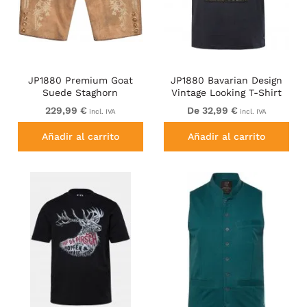
JP1880 Premium Goat
JP1880 Bavarian Design
Suede Staghorn
Vintage Looking T-Shirt
Embroidery Shorts
Navy Blue
229,99 €
De 32,99 €
incl. IVA
incl. IVA
Leather Brown
Añadir al carrito
Añadir al carrito