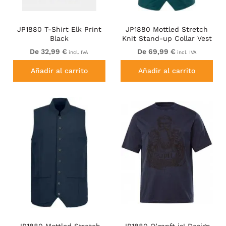
JP1880 T-Shirt Elk Print
JP1880 Mottled Stretch
Black
Knit Stand-up Collar Vest
Turquoise Blue
De 32,99 €
De 69,99 €
incl. IVA
incl. IVA
Añadir al carrito
Añadir al carrito
JP1880 Mottled Stretch
JP1880 O’zapft is! Design