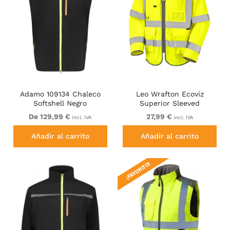
Adamo 109134 Chaleco
Leo Wrafton Ecoviz
Softshell Negro
Superior Sleeved
Waistcoat Hi-Vis Yellow
De 129,99 €
27,99 €
incl. IVA
incl. IVA
Añadir al carrito
Añadir al carrito
¡FAVORITO!