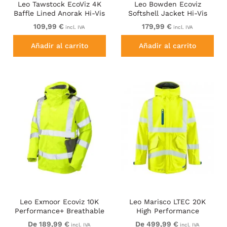
Leo Tawstock EcoViz 4K
Leo Bowden Ecoviz
Baffle Lined Anorak Hi-Vis
Softshell Jacket Hi-Vis
Orange
Yellow/Navy Print
109,99 €
179,99 €
incl. IVA
incl. IVA
Añadir al carrito
Añadir al carrito
Leo Exmoor Ecoviz 10K
Leo Marisco LTEC 20K
Performance+ Breathable
High Performance
Jacket Hi-Vis Yellow
Breathable Waterproof Hi-
De 189,99 €
De 499,99 €
incl. IVA
incl. IVA