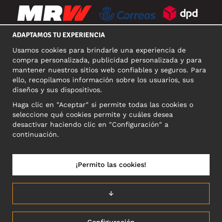
ADAPTAMOS TU EXPERIENCIA
Usamos cookies para brindarle una experiencia de
REDES SOCIALES
compra personalizada, publicidad personalizada y para
mantener nuestros sitios web confiables y seguros. Para
ello, recopilamos información sobre los usuarios, sus
diseños y sus dispositivos.
DIRECCIÓN COMERCIAL
Haga clic en "Aceptar" si permite todas las cookies o
Motley Denim Europe OÜ
seleccione qué cookies permite y cuáles desea
Narva mnt 5, EE-10117 Tallinn
desactivar haciendo clic en "Configuración" a
Reg: 12356245
continuación.
NB! Nevracajte výrobky na túto adresu!
¡Permito las cookies!
ESPAÑA/ESPAÑOL
↓