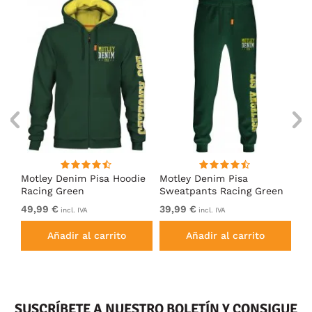
Motley Denim Pisa Hoodie
Motley Denim Pisa
Mo
Racing Green
Sweatpants Racing Green
Ho
49,99 €
39,99 €
49
incl. IVA
incl. IVA
Añadir al carrito
Añadir al carrito
SUSCRÍBETE A NUESTRO BOLETÍN Y CONSIGUE