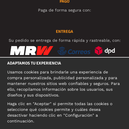
PAGO
Paga de forma segura con:
ENTREGA
Su pedido se entrega de forma rápida y rastreable, con:
ADAPTAMOS TU EXPERIENCIA
Usamos cookies para brindarle una experiencia de
REDES SOCIALES
compra personalizada, publicidad personalizada y para
mantener nuestros sitios web confiables y seguros. Para
ello, recopilamos información sobre los usuarios, sus
diseños y sus dispositivos.
DIRECCIÓN COMERCIAL
Haga clic en "Aceptar" si permite todas las cookies o
Motley Denim Europe OÜ
seleccione qué cookies permite y cuáles desea
Narva mnt 5, EE-10117 Tallinn
desactivar haciendo clic en "Configuración" a
Reg: 12356245
continuación.
NB! Nevracajte výrobky na túto adresu!