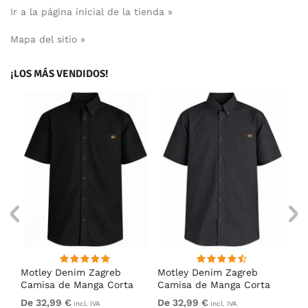
Ir a la página inicial de la tienda »
Mapa del sitio »
¡LOS MÁS VENDIDOS!
ng
Motley Denim Zagreb
Motley Denim Zagreb
Mo
Camisa de Manga Corta
Camisa de Manga Corta
Ca
Negro
Antracita
Ca
De 32,99 €
De 32,99 €
De
incl. IVA
incl. IVA