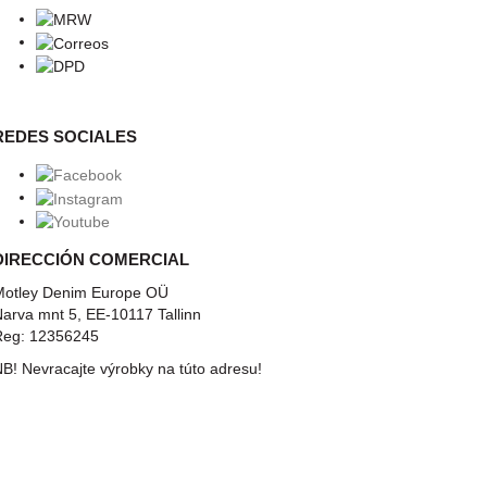
REDES SOCIALES
DIRECCIÓN COMERCIAL
otley Denim Europe OÜ
arva mnt 5, EE-10117 Tallinn
Reg: 12356245
B! Nevracajte výrobky na túto adresu!