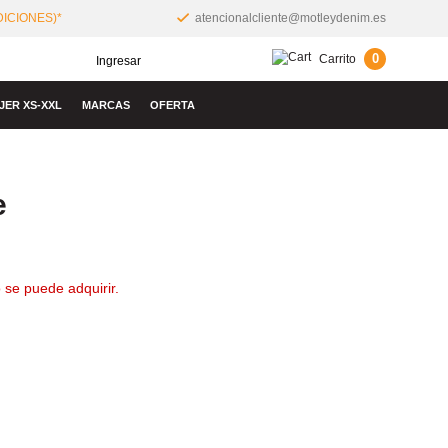
ICIONES)*
atencionalcliente@motleydenim.es
0
Carrito
Ingresar
JER XS-XXL
MARCAS
OFERTA
e
 se puede adquirir.