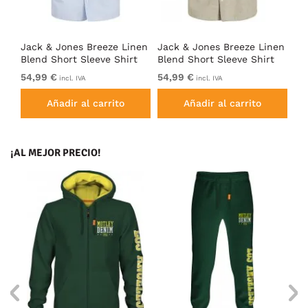
nen
Jack & Jones Breeze Linen
Jack & Jones Breeze Linen
Ja
t
Blend Short Sleeve Shirt
Blend Short Sleeve Shirt
Bl
Chambray Blue
Beige
Ic
54,99 €
54,99 €
54
incl. IVA
incl. IVA
Añadir al carrito
Añadir al carrito
¡AL MEJOR PRECIO!