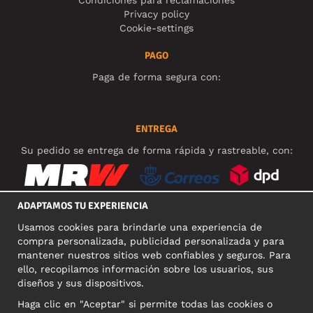
Condiciones para reclamaciones
Privacy policy
Cookie-settings
PAGO
Paga de forma segura con:
ENTREGA
Su pedido se entrega de forma rápida y rastreable, con:
ADAPTAMOS TU EXPERIENCIA
Usamos cookies para brindarle una experiencia de
REDES SOCIALES
compra personalizada, publicidad personalizada y para
mantener nuestros sitios web confiables y seguros. Para
ello, recopilamos información sobre los usuarios, sus
diseños y sus dispositivos.
DIRECCIÓN COMERCIAL
Haga clic en "Aceptar" si permite todas las cookies o
Motley Denim Europe OÜ