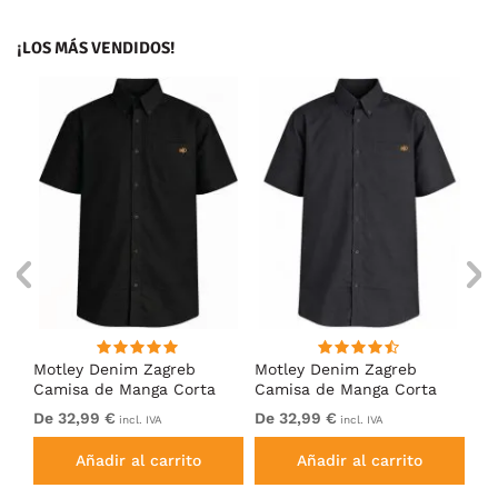
¡LOS MÁS VENDIDOS!
ng
Motley Denim Zagreb
Motley Denim Zagreb
Mo
Camisa de Manga Corta
Camisa de Manga Corta
Ca
Negro
Antracita
Ca
De 32,99 €
De 32,99 €
De
incl. IVA
incl. IVA
Añadir al carrito
Añadir al carrito