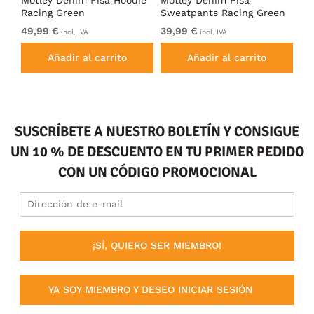
Motley Denim Pisa Hoodie
Motley Denim Pisa
Mo
Racing Green
Sweatpants Racing Green
Ho
49,99 €
39,99 €
49
incl. IVA
incl. IVA
Añadir al carrito
Añadir al carrito
SUSCRÍBETE A NUESTRO BOLETÍN Y CONSIGUE
UN 10 % DE DESCUENTO EN TU PRIMER PEDIDO
CON UN CÓDIGO PROMOCIONAL
¡SÍ, QUIERO SER MIEMBRO!
YA SOY MIEMBRO Y DESEO INICIAR SESIÓN