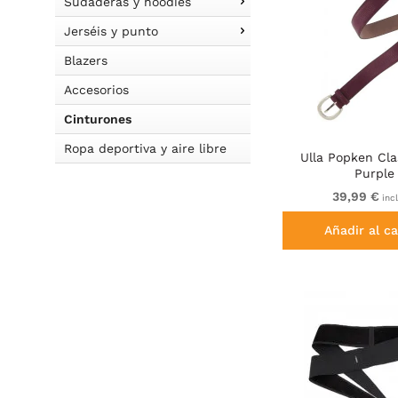
Sudaderas y hoodies
Jerséis y punto
Blazers
Accesorios
Cinturones
Ropa deportiva y aire libre
Ulla Popken Cla
Purple
39,99 €
incl
Añadir al ca