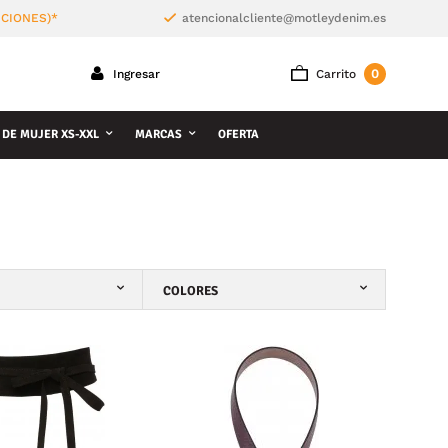
ICIONES)*
atencionalcliente@motleydenim.es
0
Ingresar
Carrito
 DE MUJER XS-XXL
MARCAS
OFERTA
COLORES