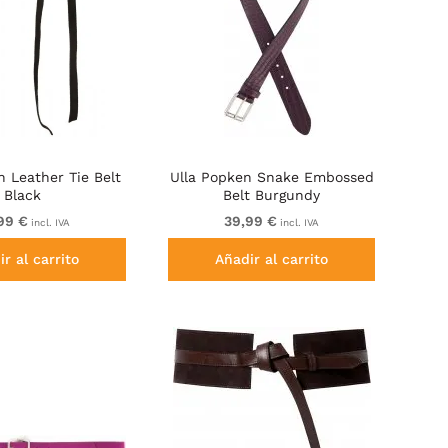
n Leather Tie Belt
Ulla Popken Snake Embossed
Black
Belt Burgundy
99 €
39,99 €
incl. IVA
incl. IVA
r al carrito
Añadir al carrito