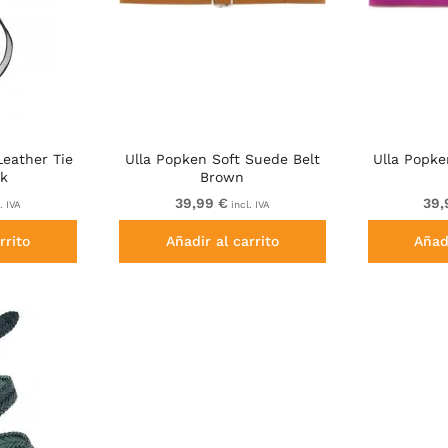
Leather Tie
Ulla Popken Soft Suede Belt
Ulla Popke
ck
Brown
39,99 €
39,
. IVA
incl. IVA
rrito
Añadir al carrito
Añadi