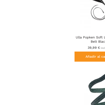
Ulla Popken Soft 
Belt Bla
39,99 €
incl
Añadir al ca