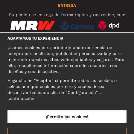
ENTREGA
Su pedido se entrega de forma rápida y rastreable, con:
ADAPTAMOS TU EXPERIENCIA
Usamos cookies para brindarle una experiencia de
REDES SOCIALES
compra personalizada, publicidad personalizada y para
mantener nuestros sitios web confiables y seguros. Para
ello, recopilamos información sobre los usuarios, sus
diseños y sus dispositivos.
DIRECCIÓN COMERCIAL
Haga clic en "Aceptar" si permite todas las cookies o
Motley Denim Europe OÜ
seleccione qué cookies permite y cuáles desea
Narva mnt 5, EE-10117 Tallinn
desactivar haciendo clic en "Configuración" a
Reg: 12356245
continuación.
NB! Nevracajte výrobky na túto adresu!
¡Permito las cookies!