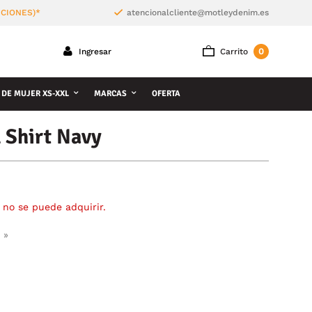
ICIONES)*
atencionalcliente@motleydenim.es
0
Ingresar
Carrito
 DE MUJER XS-XXL
MARCAS
OFERTA
 Shirt Navy
 no se puede adquirir.
 »