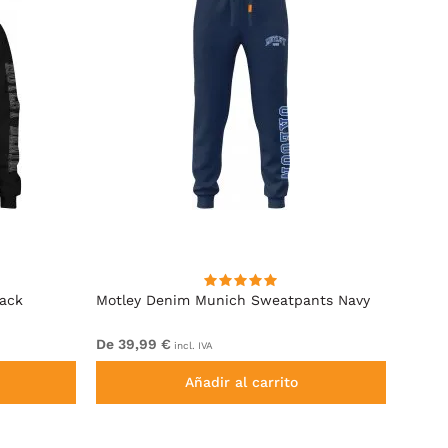
lack
Motley Denim Munich Sweatpants Navy
Motle
De 39,99 €
De 49
incl. IVA
Añadir al carrito