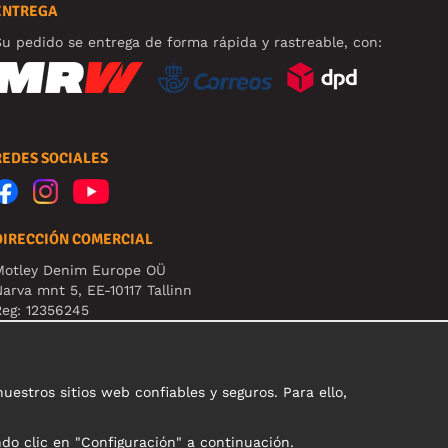
ENTREGA
u pedido se entrega de forma rápida y rastreable, con:
REDES SOCIALES
DIRECCIÓN COMERCIAL
Motley Denim Europe OÜ
arva mnt 5, EE-10117 Tallinn
eg: 12356245
B! Nevracajte výrobky na túto adresu!
stros sitios web confiables y seguros. Para ello,
ndo clic en "Configuración" a continuación.