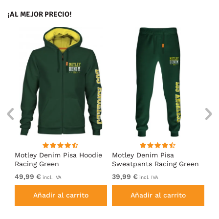
¡AL MEJOR PRECIO!
Motley Denim Pisa Hoodie
Motley Denim Pisa
Mo
Racing Green
Sweatpants Racing Green
Ho
49,99 €
39,99 €
49
incl. IVA
incl. IVA
Añadir al carrito
Añadir al carrito