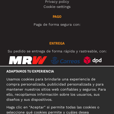
Privacy policy
Cookie-settings
PAGO
Paga de forma segura con:
ENTREGA
Su pedido se entrega de forma rápida y rastreable, con:
ADAPTAMOS TU EXPERIENCIA
Usamos cookies para brindarle una experiencia de
REDES SOCIALES
compra personalizada, publicidad personalizada y para
mantener nuestros sitios web confiables y seguros. Para
ello, recopilamos información sobre los usuarios, sus
diseños y sus dispositivos.
DIRECCIÓN COMERCIAL
Haga clic en "Aceptar" si permite todas las cookies o
Motley Denim Europe OÜ
seleccione qué cookies permite y cuáles desea
Narva mnt 5, EE-10117 Tallinn