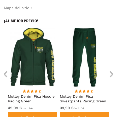
Mapa del sitio »
¡AL MEJOR PRECIO!
Motley Denim Pisa Hoodie
Motley Denim Pisa
Mo
Racing Green
Sweatpants Racing Green
Ho
49,99 €
39,99 €
49
incl. IVA
incl. IVA