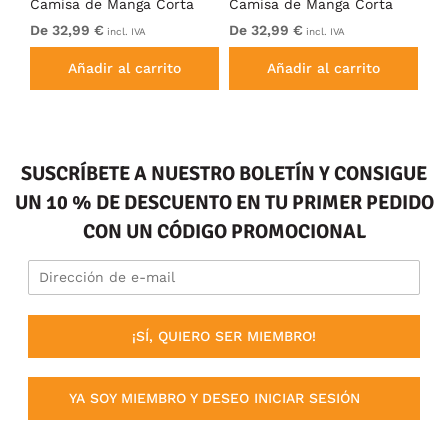
Camisa de Manga Corta
Camisa de Manga Corta
Ca
Negro
Antracita
Ca
De 32,99 €
De 32,99 €
De
incl. IVA
incl. IVA
Añadir al carrito
Añadir al carrito
SUSCRÍBETE A NUESTRO BOLETÍN Y CONSIGUE
UN 10 % DE DESCUENTO EN TU PRIMER PEDIDO
CON UN CÓDIGO PROMOCIONAL
¡SÍ, QUIERO SER MIEMBRO!
YA SOY MIEMBRO Y DESEO INICIAR SESIÓN