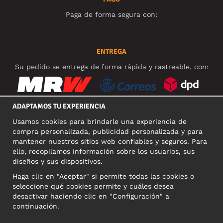
Paga de forma segura con:
ENTREGA
Su pedido se entrega de forma rápida y rastreable, con:
ADAPTAMOS TU EXPERIENCIA
Usamos cookies para brindarle una experiencia de
REDES SOCIALES
compra personalizada, publicidad personalizada y para
mantener nuestros sitios web confiables y seguros. Para
ello, recopilamos información sobre los usuarios, sus
diseños y sus dispositivos.
DIRECCIÓN COMERCIAL
Haga clic en "Aceptar" si permite todas las cookies o
Motley Denim Europe OÜ
seleccione qué cookies permite y cuáles desea
Narva mnt 5, EE-10117 Tallinn
desactivar haciendo clic en "Configuración" a
Reg: 12356245
continuación.
NB! Nevracajte výrobky na túto adresu!