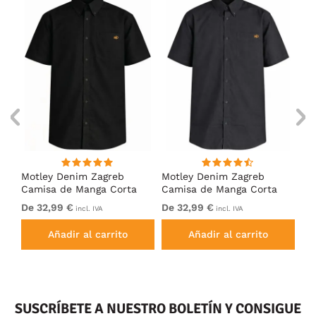
Motley Denim Zagreb
Motley Denim Zagreb
Mo
Camisa de Manga Corta
Camisa de Manga Corta
Ca
Negro
Antracita
Ca
De 32,99 €
De 32,99 €
De
incl. IVA
incl. IVA
Añadir al carrito
Añadir al carrito
SUSCRÍBETE A NUESTRO BOLETÍN Y CONSIGUE