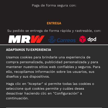
Paga de forma segura con:
ENTREGA
Su pedido se entrega de forma rápida y rastreable, con:
ADAPTAMOS TU EXPERIENCIA
Usamos cookies para brindarle una experiencia de
REDES SOCIALES
compra personalizada, publicidad personalizada y para
mantener nuestros sitios web confiables y seguros. Para
ello, recopilamos información sobre los usuarios, sus
diseños y sus dispositivos.
DIRECCIÓN COMERCIAL
Haga clic en "Aceptar" si permite todas las cookies o
Motley Denim Europe OÜ
seleccione qué cookies permite y cuáles desea
Narva mnt 5, EE-10117 Tallinn
desactivar haciendo clic en "Configuración" a
Reg: 12356245
continuación.
NB! Nevracajte výrobky na túto adresu!