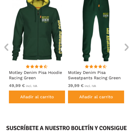
Motley Denim Pisa Hoodie
Motley Denim Pisa
Mo
Racing Green
Sweatpants Racing Green
Ho
49,99 €
39,99 €
49
incl. IVA
incl. IVA
Añadir al carrito
Añadir al carrito
SUSCRÍBETE A NUESTRO BOLETÍN Y CONSIGUE