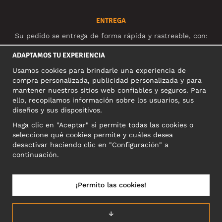
ENTREGA
Su pedido se entrega de forma rápida y rastreable, con:
ADAPTAMOS TU EXPERIENCIA
Usamos cookies para brindarle una experiencia de
compra personalizada, publicidad personalizada y para
REDES SOCIALES
mantener nuestros sitios web confiables y seguros. Para
ello, recopilamos información sobre los usuarios, sus
diseños y sus dispositivos.
Haga clic en "Aceptar" si permite todas las cookies o
DIRECCIÓN COMERCIAL
seleccione qué cookies permite y cuáles desea
Motley Denim Europe OÜ
desactivar haciendo clic en "Configuración" a
Narva mnt 5, EE-10117 Tallinn
continuación.
Reg: 12356245
NB! Nevracajte výrobky na túto adresu!
¡Permito las cookies!
↓