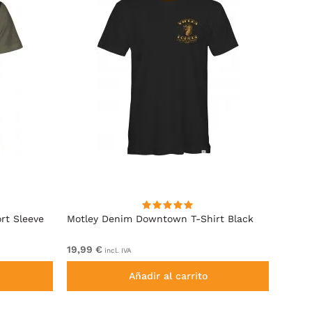
rt Sleeve
Motley Denim Downtown T-Shirt Black
Motle
19,99 €
De 11,
incl. IVA
Añadir al carrito