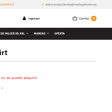
ICIONES)*
atencionalcliente@motleydenim.es
0
Ingresar
Carrito
 DE MUJER XS-XXL
MARCAS
OFERTA
irt
 no se puede adquirir.
 »