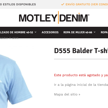
0 ESTILOS DISPONIBLES
ENVÍO GRATUITO (VER COND
LZADO DE HOMBRE 40-52
ACCESORIOS
ROPA DE MUJER 40-66
ROPA
alder T-shirt
D555 Balder T-sh
Este producto está agotado y ya
Ir a la página inicial de la tienda
Mapa del sitio »