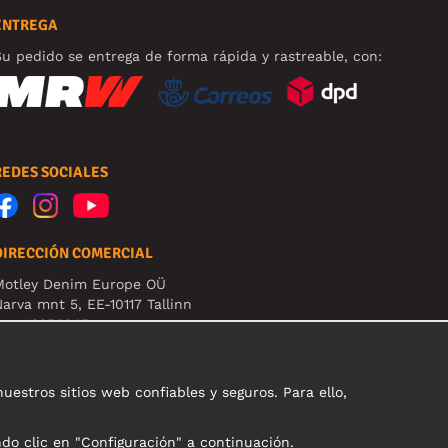
ENTREGA
u pedido se entrega de forma rápida y rastreable, con:
REDES SOCIALES
DIRECCIÓN COMERCIAL
Motley Denim Europe OÜ
arva mnt 5, EE-10117 Tallinn
eg: 12356245
B! Nevracajte výrobky na túto adresu!
stros sitios web confiables y seguros. Para ello,
ndo clic en "Configuración" a continuación.