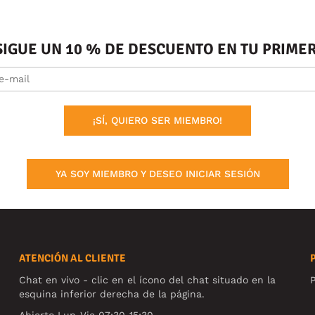
SIGUE UN 10 % DE DESCUENTO EN TU PRIM
¡SÍ, QUIERO SER MIEMBRO!
YA SOY MIEMBRO Y DESEO INICIAR SESIÓN
ATENCIÓN AL CLIENTE
Chat en vivo - clic en el ícono del chat situado en la
P
esquina inferior derecha de la página.
Abierto Lun-Vie 07:30-15:30