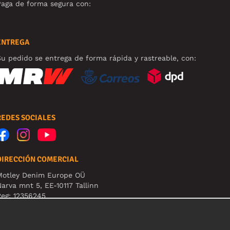
aga de forma segura con:
ENTREGA
u pedido se entrega de forma rápida y rastreable, con:
REDES SOCIALES
DIRECCIÓN COMERCIAL
Motley Denim Europe OÜ
arva mnt 5, EE-10117 Tallinn
eg: 12356245
B! Nevracajte výrobky na túto adresu!