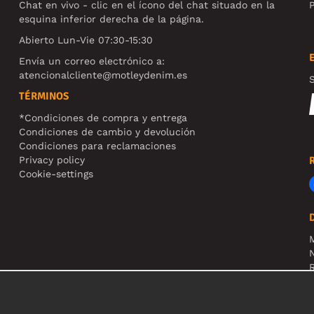
Chat en vivo - clic en el ícono del chat situado en la
P
esquina inferior derecha de la página.
Abierto Lun-Vie 07:30-15:30
Envía un correo electrónico a:
atencionalcliente@motleydenim.es
S
TÉRMINOS
*Condiciones de compra y entrega
Condiciones de cambio y devolución
Condiciones para reclamaciones
Privacy policy
Cookie-settings
N
R
N