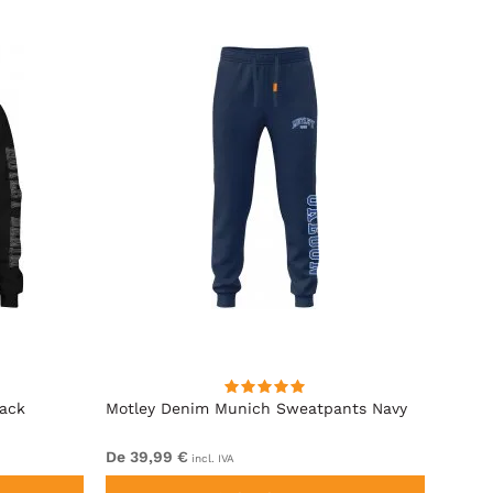
lack
Motley Denim Munich Sweatpants Navy
Motle
De 39,99 €
De 49
incl. IVA