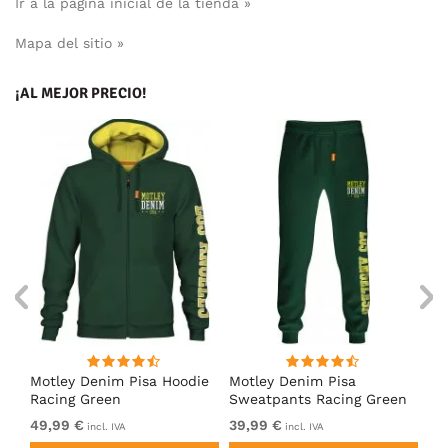
Ir a la página inicial de la tienda »
Mapa del sitio »
¡AL MEJOR PRECIO!
Motley Denim Pisa Hoodie
Motley Denim Pisa
Mo
Racing Green
Sweatpants Racing Green
Ho
49,99 €
39,99 €
49
incl. IVA
incl. IVA