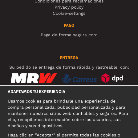
Condiciones para reclamaciones
Privacy policy
Cookie-settings
PAGO
Paga de forma segura con:
ENTREGA
Su pedido se entrega de forma rápida y rastreable, con:
ADAPTAMOS TU EXPERIENCIA
Usamos cookies para brindarle una experiencia de
REDES SOCIALES
compra personalizada, publicidad personalizada y para
mantener nuestros sitios web confiables y seguros. Para
ello, recopilamos información sobre los usuarios, sus
diseños y sus dispositivos.
DIRECCIÓN COMERCIAL
Haga clic en "Aceptar" si permite todas las cookies o
Motley Denim Europe OÜ