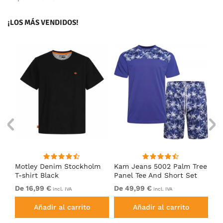
¡LOS MÁS VENDIDOS!
Motley Denim Stockholm
Kam Jeans 5002 Palm Tree
Mo
T-shirt Black
Panel Tee And Short Set
Sh
Electric Blue
Bl
De 16,99 €
De 49,99 €
De
incl. IVA
incl. IVA
Añadir al carrito
Añadir al carrito