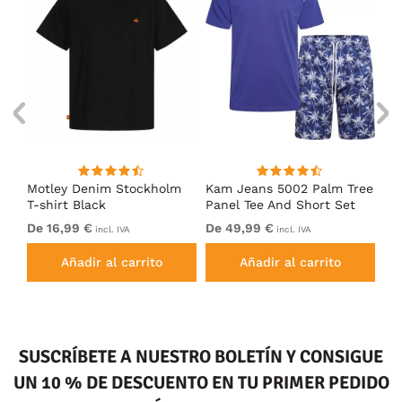
m
Motley Denim Stockholm
Kam Jeans 5002 Palm Tree
Mo
T-shirt Black
Panel Tee And Short Set
Sh
Electric Blue
Bl
De 16,99 €
De 49,99 €
De
incl. IVA
incl. IVA
Añadir al carrito
Añadir al carrito
SUSCRÍBETE A NUESTRO BOLETÍN Y CONSIGUE
UN 10 % DE DESCUENTO EN TU PRIMER PEDIDO