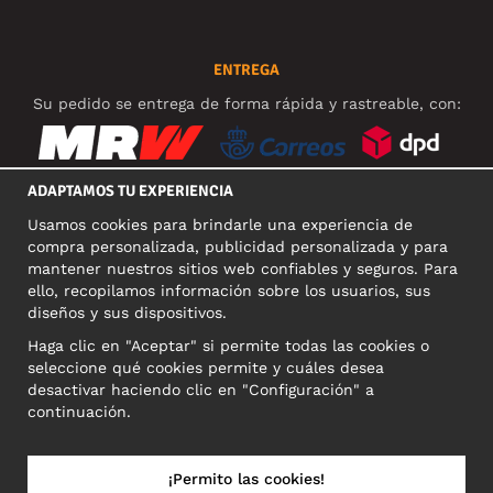
ENTREGA
Su pedido se entrega de forma rápida y rastreable, con:
ADAPTAMOS TU EXPERIENCIA
Usamos cookies para brindarle una experiencia de
REDES SOCIALES
compra personalizada, publicidad personalizada y para
mantener nuestros sitios web confiables y seguros. Para
ello, recopilamos información sobre los usuarios, sus
diseños y sus dispositivos.
DIRECCIÓN COMERCIAL
Haga clic en "Aceptar" si permite todas las cookies o
Motley Denim Europe OÜ
seleccione qué cookies permite y cuáles desea
Narva mnt 5, EE-10117 Tallinn
desactivar haciendo clic en "Configuración" a
Reg: 12356245
continuación.
NB! Nevracajte výrobky na túto adresu!
¡Permito las cookies!