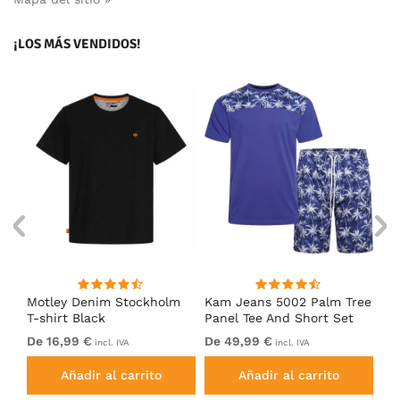
¡LOS MÁS VENDIDOS!
nk
Motley Denim Stockholm
Kam Jeans 5002 Palm Tree
Mo
T-shirt Black
Panel Tee And Short Set
Sh
Electric Blue
Bl
De 16,99 €
De 49,99 €
De
incl. IVA
incl. IVA
Añadir al carrito
Añadir al carrito