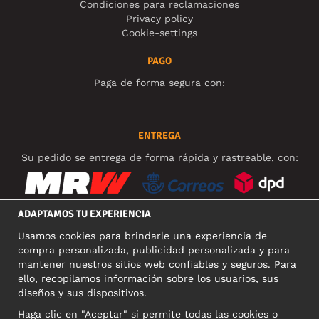
Condiciones para reclamaciones
Privacy policy
Cookie-settings
PAGO
Paga de forma segura con:
ENTREGA
Su pedido se entrega de forma rápida y rastreable, con:
ADAPTAMOS TU EXPERIENCIA
Usamos cookies para brindarle una experiencia de
REDES SOCIALES
compra personalizada, publicidad personalizada y para
mantener nuestros sitios web confiables y seguros. Para
ello, recopilamos información sobre los usuarios, sus
diseños y sus dispositivos.
DIRECCIÓN COMERCIAL
Haga clic en "Aceptar" si permite todas las cookies o
Motley Denim Europe OÜ