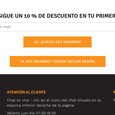
SIGUE UN 10 % DE DESCUENTO EN TU PRIM
¡SÍ, QUIERO SER MIEMBRO!
YA SOY MIEMBRO Y DESEO INICIAR SESIÓN
ATENCIÓN AL CLIENTE
Chat en vivo - clic en el ícono del chat situado en la
P
esquina inferior derecha de la página.
Abierto Lun-Vie 07:30-15:30