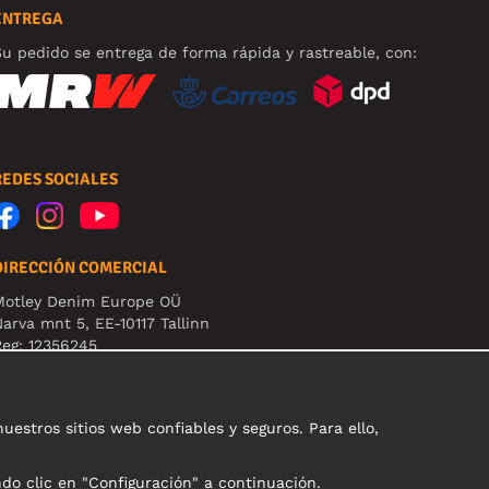
ENTREGA
u pedido se entrega de forma rápida y rastreable, con:
REDES SOCIALES
DIRECCIÓN COMERCIAL
Motley Denim Europe OÜ
arva mnt 5, EE-10117 Tallinn
eg: 12356245
B! Nevracajte výrobky na túto adresu!
stros sitios web confiables y seguros. Para ello,
ndo clic en "Configuración" a continuación.