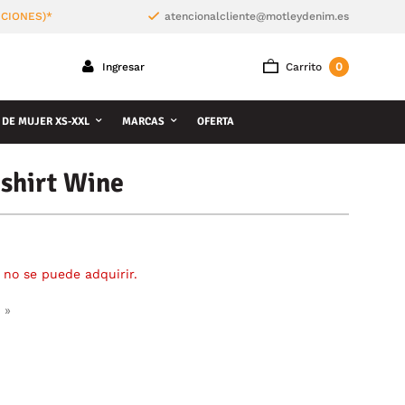
ICIONES)*
atencionalcliente@motleydenim.es
0
Ingresar
Carrito
 DE MUJER XS-XXL
MARCAS
OFERTA
shirt Wine
 no se puede adquirir.
 »