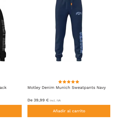
lack
Motley Denim Munich Sweatpants Navy
Motle
De 39,99 €
De 49
incl. IVA
Añadir al carrito