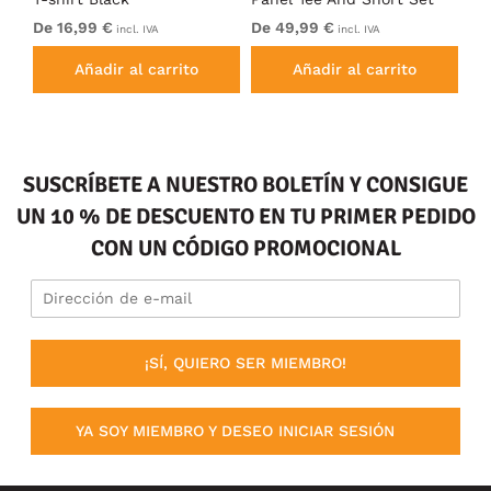
Electric Blue
Bl
De 16,99 €
De 49,99 €
De
incl. IVA
incl. IVA
Añadir al carrito
Añadir al carrito
SUSCRÍBETE A NUESTRO BOLETÍN Y CONSIGUE
UN 10 % DE DESCUENTO EN TU PRIMER PEDIDO
CON UN CÓDIGO PROMOCIONAL
¡SÍ, QUIERO SER MIEMBRO!
YA SOY MIEMBRO Y DESEO INICIAR SESIÓN