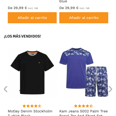
blue
De 29,99 €
De 29,99 €
De
incl. IVA
incl. IVA
Añadir al carrito
Añadir al carrito
¡LOS MÁS VENDIDOS!
m
Motley Denim Stockholm
Kam Jeans 5002 Palm Tree
Mo
T-shirt Black
Panel Tee And Short Set
Sh