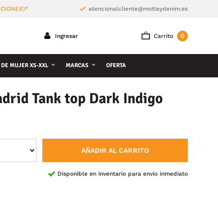
ICIONES)*
atencionalcliente@motleydenim.es
0
Ingresar
Carrito
 DE MUJER XS-XXL
MARCAS
OFERTA
rid Tank top Dark Indigo
AÑADIR AL CARRITO
Disponible en inventario para envío inmediato