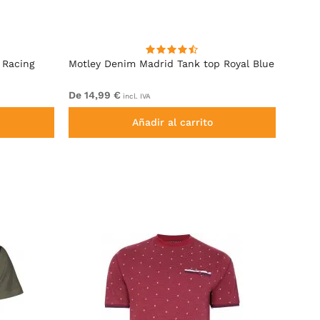
 Racing
Motley Denim Madrid Tank top Royal Blue
Motle
Khaki
De 14,99 €
De 9,
incl. IVA
Añadir al carrito