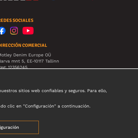
REDES SOCIALES
DIRECCIÓN COMERCIAL
Motley Denim Europe OÜ
arva mnt 5, EE-10117 Tallinn
eg: 12356245
B! Nevracajte výrobky na túto adresu!
stros sitios web confiables y seguros. Para ello,
ndo clic en "Configuración" a continuación.
iguración