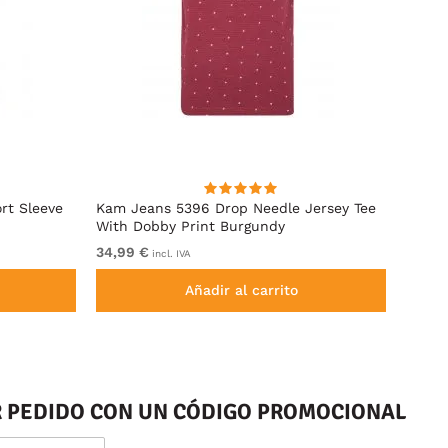
rt Sleeve
Kam Jeans 5396 Drop Needle Jersey Tee
Motle
With Dobby Print Burgundy
Indigo
34,99 €
De 11,
incl. IVA
Añadir al carrito
ER PEDIDO CON UN CÓDIGO PROMOCIONAL