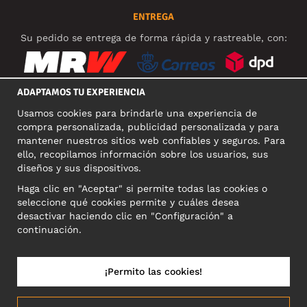
ENTREGA
Su pedido se entrega de forma rápida y rastreable, con:
ADAPTAMOS TU EXPERIENCIA
Usamos cookies para brindarle una experiencia de
REDES SOCIALES
compra personalizada, publicidad personalizada y para
mantener nuestros sitios web confiables y seguros. Para
ello, recopilamos información sobre los usuarios, sus
diseños y sus dispositivos.
DIRECCIÓN COMERCIAL
Haga clic en "Aceptar" si permite todas las cookies o
Motley Denim Europe OÜ
seleccione qué cookies permite y cuáles desea
Narva mnt 5, EE-10117 Tallinn
desactivar haciendo clic en "Configuración" a
Reg: 12356245
continuación.
NB! Nevracajte výrobky na túto adresu!
¡Permito las cookies!