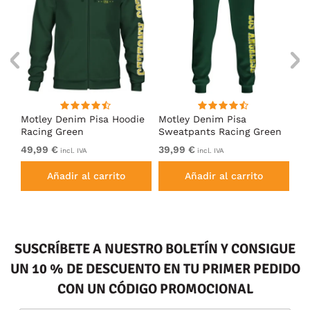
Motley Denim Pisa Hoodie
Motley Denim Pisa
Mo
Racing Green
Sweatpants Racing Green
Ho
49,99 €
39,99 €
49
incl. IVA
incl. IVA
Añadir al carrito
Añadir al carrito
SUSCRÍBETE A NUESTRO BOLETÍN Y CONSIGUE
UN 10 % DE DESCUENTO EN TU PRIMER PEDIDO
CON UN CÓDIGO PROMOCIONAL