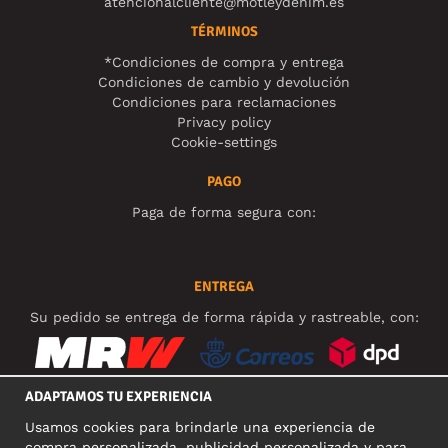
atencionalcliente@motleydenim.es
TÉRMINOS
*Condiciones de compra y entrega
Condiciones de cambio y devolución
Condiciones para reclamaciones
Privacy policy
Cookie-settings
PAGO
Paga de forma segura con:
ENTREGA
Su pedido se entrega de forma rápida y rastreable, con:
ADAPTAMOS TU EXPERIENCIA
Usamos cookies para brindarle una experiencia de
REDES SOCIALES
compra personalizada, publicidad personalizada y para