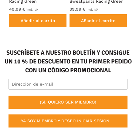
Racing Green
Sweatpants Racing Green
Ho
49,99 €
39,99 €
49
incl. IVA
incl. IVA
Añadir al carrito
Añadir al carrito
SUSCRÍBETE A NUESTRO BOLETÍN Y CONSIGUE
UN 10 % DE DESCUENTO EN TU PRIMER PEDIDO
CON UN CÓDIGO PROMOCIONAL
¡SÍ, QUIERO SER MIEMBRO!
YA SOY MIEMBRO Y DESEO INICIAR SESIÓN