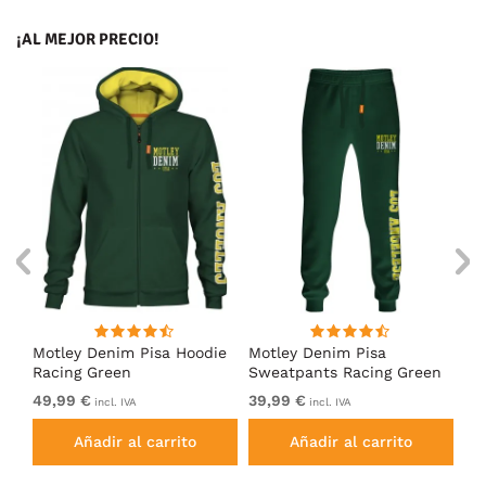
¡AL MEJOR PRECIO!
Motley Denim Pisa Hoodie
Motley Denim Pisa
Mo
Racing Green
Sweatpants Racing Green
Ho
49,99 €
39,99 €
49
incl. IVA
incl. IVA
Añadir al carrito
Añadir al carrito