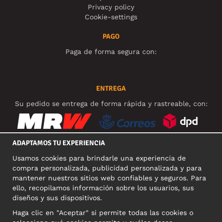
Privacy policy
Cookie-settings
PAGO
Paga de forma segura con:
ENTREGA
Su pedido se entrega de forma rápida y rastreable, con:
ADAPTAMOS TU EXPERIENCIA
Usamos cookies para brindarle una experiencia de
REDES SOCIALES
compra personalizada, publicidad personalizada y para
mantener nuestros sitios web confiables y seguros. Para
ello, recopilamos información sobre los usuarios, sus
diseños y sus dispositivos.
DIRECCIÓN COMERCIAL
Haga clic en "Aceptar" si permite todas las cookies o
Motley Denim Europe OÜ