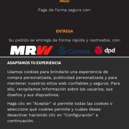
PAGO
Paga de forma segura con:
ENTREGA
Su pedido se entrega de forma rápida y rastreable, con:
ADAPTAMOS TU EXPERIENCIA
Usamos cookies para brindarle una experiencia de
REDES SOCIALES
compra personalizada, publicidad personalizada y para
mantener nuestros sitios web confiables y seguros. Para
ello, recopilamos información sobre los usuarios, sus
diseños y sus dispositivos.
DIRECCIÓN COMERCIAL
Haga clic en "Aceptar" si permite todas las cookies o
Motley Denim Europe OÜ
seleccione qué cookies permite y cuáles desea
Narva mnt 5, EE-10117 Tallinn
desactivar haciendo clic en "Configuración" a
Reg: 12356245
continuación.
NB! Nevracajte výrobky na túto adresu!