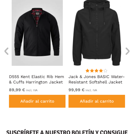
D555 Kent Elastic Rib Hem
Jack & Jones BASIC Water-
Ad
& Cuffs Harrington Jacket
Resistant Softshell Jacket
So
Black
Black
89,99 €
99,99 €
De
incl. IVA
incl. IVA
Añadir al carrito
Añadir al carrito
SUSCRÍBETE A NUESTRO BOLETÍN Y CONSIGUE