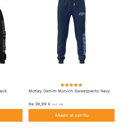
lack
Motley Denim Munich Sweatpants Navy
Motle
De 39,99 €
De 49
incl. IVA
Añadir al carrito