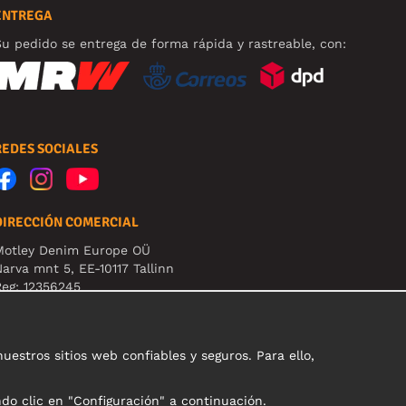
ENTREGA
u pedido se entrega de forma rápida y rastreable, con:
REDES SOCIALES
DIRECCIÓN COMERCIAL
Motley Denim Europe OÜ
arva mnt 5, EE-10117 Tallinn
eg: 12356245
B! Nevracajte výrobky na túto adresu!
stros sitios web confiables y seguros. Para ello,
ndo clic en "Configuración" a continuación.