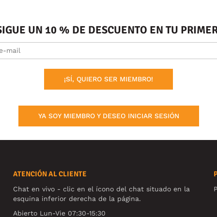
SIGUE UN 10 % DE DESCUENTO EN TU PRIM
¡SÍ, QUIERO SER MIEMBRO!
YA SOY MIEMBRO Y DESEO INICIAR SESIÓN
ATENCIÓN AL CLIENTE
Chat en vivo - clic en el ícono del chat situado en la
P
esquina inferior derecha de la página.
Abierto Lun-Vie 07:30-15:30