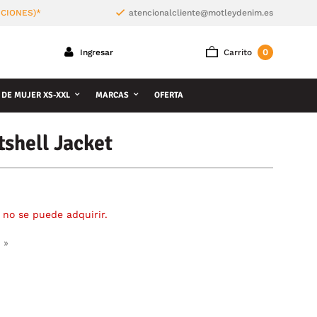
ICIONES)*
atencionalcliente@motleydenim.es
0
Ingresar
Carrito
 DE MUJER XS-XXL
MARCAS
OFERTA
shell Jacket
 no se puede adquirir.
 »