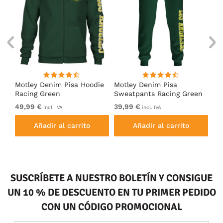
Motley Denim Pisa Hoodie
Motley Denim Pisa
Mo
Racing Green
Sweatpants Racing Green
Ho
49,99 €
39,99 €
49
incl. IVA
incl. IVA
Añadir al carrito
Añadir al carrito
SUSCRÍBETE A NUESTRO BOLETÍN Y CONSIGUE
UN 10 % DE DESCUENTO EN TU PRIMER PEDIDO
CON UN CÓDIGO PROMOCIONAL