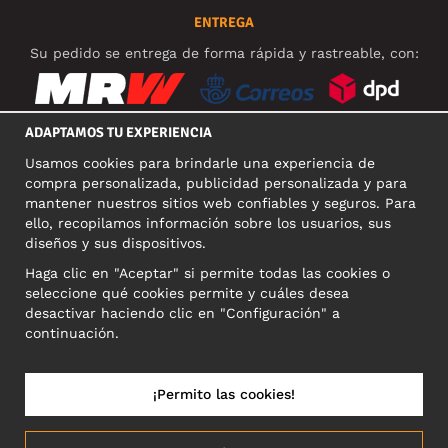
ENTREGA
Su pedido se entrega de forma rápida y rastreable, con:
ADAPTAMOS TU EXPERIENCIA
Usamos cookies para brindarle una experiencia de
REDES SOCIALES
compra personalizada, publicidad personalizada y para
mantener nuestros sitios web confiables y seguros. Para
ello, recopilamos información sobre los usuarios, sus
diseños y sus dispositivos.
DIRECCIÓN COMERCIAL
Haga clic en "Aceptar" si permite todas las cookies o
Motley Denim Europe OÜ
seleccione qué cookies permite y cuáles desea
Narva mnt 5, EE-10117 Tallinn
desactivar haciendo clic en "Configuración" a
Reg: 12356245
continuación.
NB! Nevracajte výrobky na túto adresu!
¡Permito las cookies!