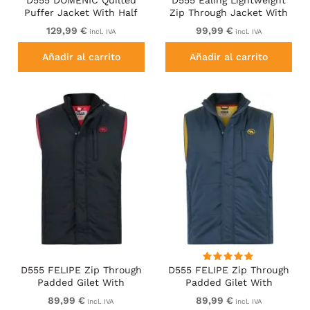
Puffer Jacket With Half
Zip Through Jacket With
Micro Fleece Lining And
Zip Pockets Navy
129,99 €
99,99 €
incl. IVA
incl. IVA
Hood Black
Añadir al carrito
Añadir al carrito
D555 FELIPE Zip Through
D555 FELIPE Zip Through
Padded Gilet With
Padded Gilet With
Contrast Colour Lining
Contrast Colour Lining
89,99 €
89,99 €
incl. IVA
incl. IVA
And Rubber Badge Black
And Rubber Badge Navy