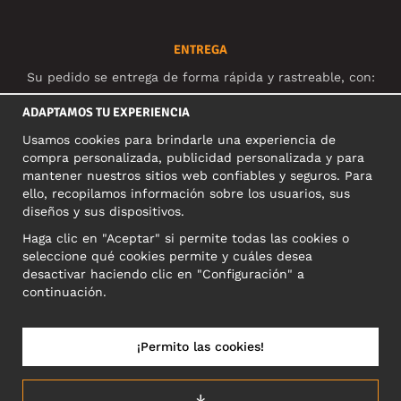
ENTREGA
Su pedido se entrega de forma rápida y rastreable, con:
ADAPTAMOS TU EXPERIENCIA
Usamos cookies para brindarle una experiencia de
compra personalizada, publicidad personalizada y para
REDES SOCIALES
mantener nuestros sitios web confiables y seguros. Para
ello, recopilamos información sobre los usuarios, sus
diseños y sus dispositivos.
Haga clic en "Aceptar" si permite todas las cookies o
DIRECCIÓN COMERCIAL
seleccione qué cookies permite y cuáles desea
Motley Denim Europe OÜ
desactivar haciendo clic en "Configuración" a
Narva mnt 5, EE-10117 Tallinn
continuación.
Reg: 12356245
NB! Nevracajte výrobky na túto adresu!
¡Permito las cookies!
↓