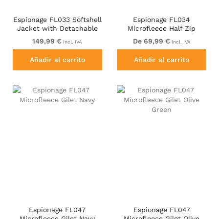
Espionage FL033 Softshell
Espionage FL034
Jacket with Detachable
Microfleece Half Zip
Hood Black
Jacket Light Olive
149,99 €
De 69,99 €
incl. IVA
incl. IVA
Añadir al carrito
Añadir al carrito
Espionage FL047
Espionage FL047
Microfleece Gilet Navy
Microfleece Gilet Olive