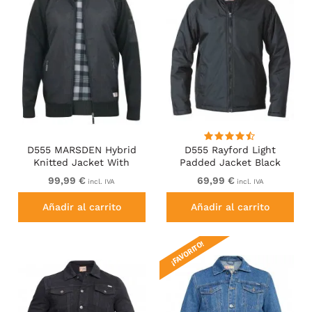
D555 MARSDEN Hybrid
D555 Rayford Light
Knitted Jacket With
Padded Jacket Black
Bonded Fleece Lining
99,99 €
69,99 €
incl. IVA
incl. IVA
Black
Añadir al carrito
Añadir al carrito
¡FAVORITO!