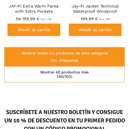
JAY-PI Extra Warm Parka
Jay-Pi Jacket Technical
with Extra Pockets
Waterproof Windproof
Dusty Pink
De 199,99 €
199,99 €
incl. IVA
incl. IVA
Añadir al carrito
Añadir al carrito
Mostrar todos los productos de esta categoría
XXL Chaquetas
Mostrar 40 productos más
(40/103)
SUSCRÍBETE A NUESTRO BOLETÍN Y CONSIGUE
UN 10 % DE DESCUENTO EN TU PRIMER PEDIDO
CON UN CÓDIGO PROMOCIONAL