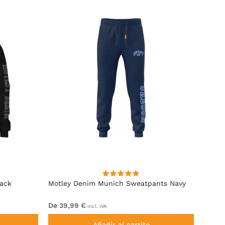
lack
Motley Denim Munich Sweatpants Navy
Motle
De 39,99 €
De 49
incl. IVA
Añadir al carrito