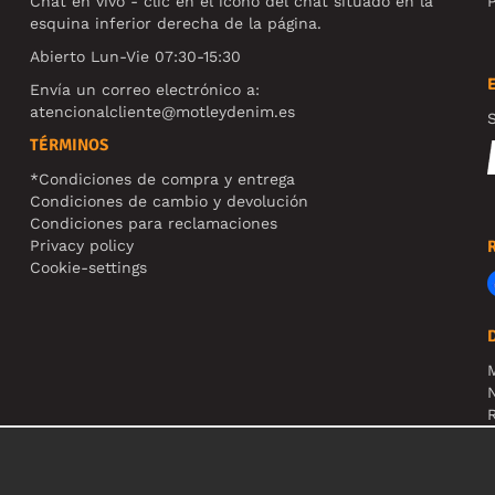
Chat en vivo - clic en el ícono del chat situado en la
P
esquina inferior derecha de la página.
Abierto Lun-Vie 07:30-15:30
Envía un correo electrónico a:
atencionalcliente@motleydenim.es
S
TÉRMINOS
*Condiciones de compra y entrega
Condiciones de cambio y devolución
Condiciones para reclamaciones
Privacy policy
Cookie-settings
N
R
N