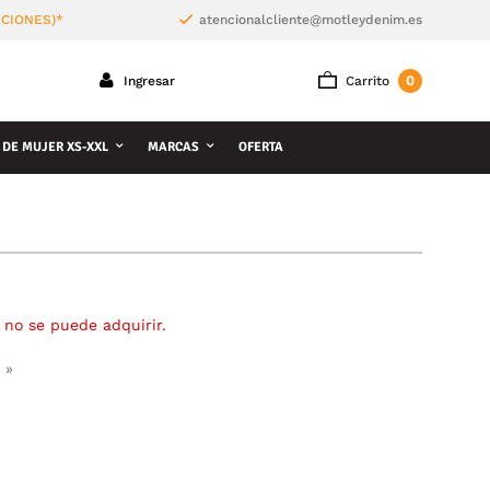
ICIONES)*
atencionalcliente@motleydenim.es
0
Ingresar
Carrito
 DE MUJER XS-XXL
MARCAS
OFERTA
 no se puede adquirir.
 »