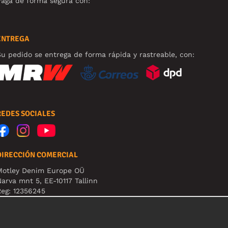
aga de forma segura con:
ENTREGA
u pedido se entrega de forma rápida y rastreable, con:
REDES SOCIALES
DIRECCIÓN COMERCIAL
Motley Denim Europe OÜ
arva mnt 5, EE-10117 Tallinn
eg: 12356245
B! Nevracajte výrobky na túto adresu!