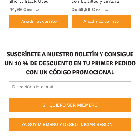
t
Shorts Black Used
con bolsillos y cintura
Do
elástica Azul marino
Ch
44,99 €
De 59,99 €
54
incl. IVA
incl. IVA
Añadir al carrito
Añadir al carrito
SUSCRÍBETE A NUESTRO BOLETÍN Y CONSIGUE
UN 10 % DE DESCUENTO EN TU PRIMER PEDIDO
CON UN CÓDIGO PROMOCIONAL
¡SÍ, QUIERO SER MIEMBRO!
YA SOY MIEMBRO Y DESEO INICIAR SESIÓN