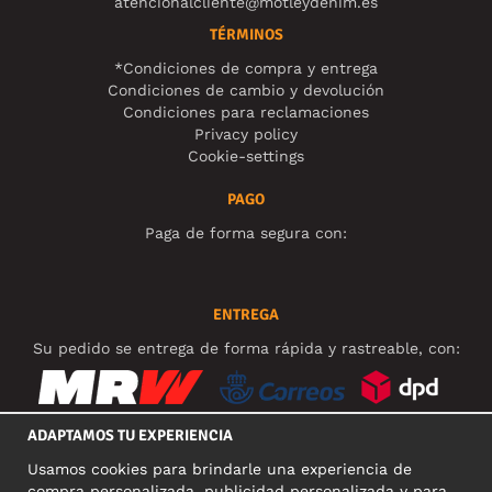
atencionalcliente@motleydenim.es
TÉRMINOS
*Condiciones de compra y entrega
Condiciones de cambio y devolución
Condiciones para reclamaciones
Privacy policy
Cookie-settings
PAGO
Paga de forma segura con:
ENTREGA
Su pedido se entrega de forma rápida y rastreable, con:
ADAPTAMOS TU EXPERIENCIA
Usamos cookies para brindarle una experiencia de
REDES SOCIALES
compra personalizada, publicidad personalizada y para