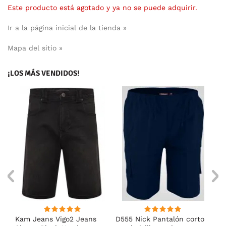
Este producto está agotado y ya no se puede adquirir.
Ir a la página inicial de la tienda »
Mapa del sitio »
¡LOS MÁS VENDIDOS!
Kam Jeans Vigo2 Jeans
D555 Nick Pantalón corto
Ka