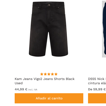
Used
Kam Jeans Vigo2 Jeans Shorts Black
D555 Nick 
Used
cintura el
44,99 €
De 59,99 €
incl. IVA
Añadir al carrito