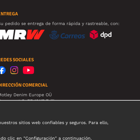
ENTREGA
u pedido se entrega de forma rápida y rastreable, con:
REDES SOCIALES
DIRECCIÓN COMERCIAL
Motley Denim Europe OÜ
arva mnt 5, EE-10117 Tallinn
eg: 12356245
B! Nevracajte výrobky na túto adresu!
stros sitios web confiables y seguros. Para ello,
ndo clic en "Configuración" a continuación.