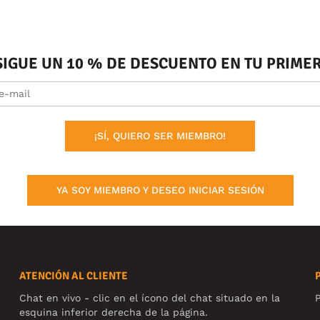
SIGUE UN 10 % DE DESCUENTO EN TU PRIM
¡SÍ, QUIERO SER MIEMBRO!
YA SOY MIEMBRO Y DESEO INICIAR SESIÓN
ATENCIÓN AL CLIENTE
Chat en vivo - clic en el ícono del chat situado en la
P
esquina inferior derecha de la página.