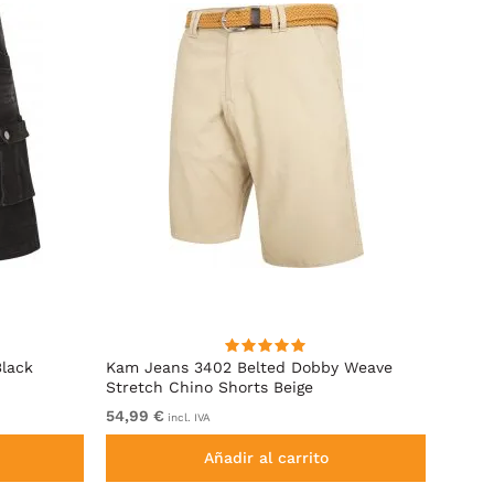
Black
Kam Jeans 3402 Belted Dobby Weave
D555 
Stretch Chino Shorts Beige
Cintur
54,99 €
De 59
incl. IVA
Añadir al carrito