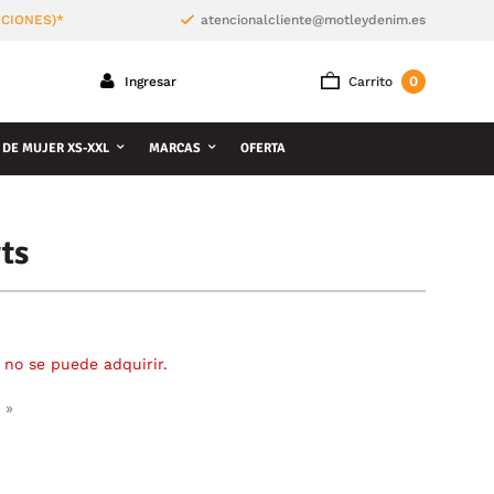
ICIONES)*
atencionalcliente@motleydenim.es
0
Ingresar
Carrito
 DE MUJER XS-XXL
MARCAS
OFERTA
ts
 no se puede adquirir.
 »