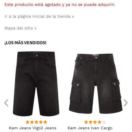
Este producto está agotado y ya no se puede adquirir.
Ir a la página inicial de la tienda »
Mapa del sitio »
¡LOS MÁS VENDIDOS!
Kam Jeans Vigo2 Jeans
Kam Jeans Ivan Cargo
D5