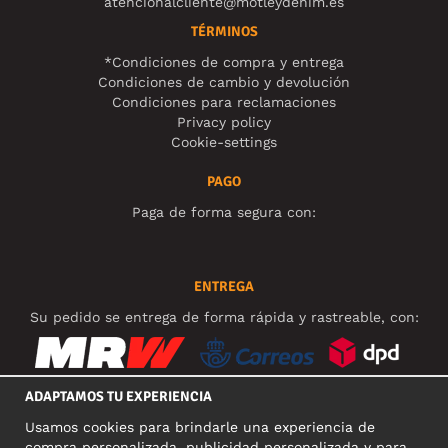
atencionalcliente@motleydenim.es
TÉRMINOS
*Condiciones de compra y entrega
Condiciones de cambio y devolución
Condiciones para reclamaciones
Privacy policy
Cookie-settings
PAGO
Paga de forma segura con:
ENTREGA
Su pedido se entrega de forma rápida y rastreable, con:
ADAPTAMOS TU EXPERIENCIA
Usamos cookies para brindarle una experiencia de
REDES SOCIALES
compra personalizada, publicidad personalizada y para