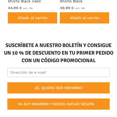
id
Shorts Black Used
Shorts Black
con
el
44,99 €
49,99 €
De
incl. IVA
incl. IVA
Añadir al carrito
Añadir al carrito
SUSCRÍBETE A NUESTRO BOLETÍN Y CONSIGUE
UN 10 % DE DESCUENTO EN TU PRIMER PEDIDO
CON UN CÓDIGO PROMOCIONAL
¡SÍ, QUIERO SER MIEMBRO!
YA SOY MIEMBRO Y DESEO INICIAR SESIÓN