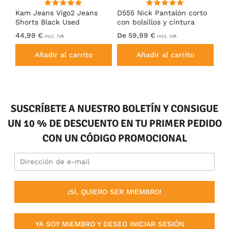
Kam Jeans Vigo2 Jeans
D555 Nick Pantalón corto
Ka
Shorts Black Used
con bolsillos y cintura
Sh
elástica Azul marino
44,99 €
De 59,99 €
49
incl. IVA
incl. IVA
Añadir al carrito
Añadir al carrito
SUSCRÍBETE A NUESTRO BOLETÍN Y CONSIGUE
UN 10 % DE DESCUENTO EN TU PRIMER PEDIDO
CON UN CÓDIGO PROMOCIONAL
¡SÍ, QUIERO SER MIEMBRO!
YA SOY MIEMBRO Y DESEO INICIAR SESIÓN