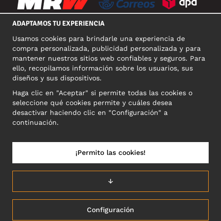
ADAPTAMOS TU EXPERIENCIA
Usamos cookies para brindarle una experiencia de
REDES SOCIALES
compra personalizada, publicidad personalizada y para
mantener nuestros sitios web confiables y seguros. Para
ello, recopilamos información sobre los usuarios, sus
diseños y sus dispositivos.
DIRECCIÓN COMERCIAL
Haga clic en "Aceptar" si permite todas las cookies o
Motley Denim Europe OÜ
seleccione qué cookies permite y cuáles desea
Narva mnt 5, EE-10117 Tallinn
desactivar haciendo clic en "Configuración" a
Reg: 12356245
continuación.
NB! Nevracajte výrobky na túto adresu!
¡Permito las cookies!
ESPAÑA/ESPAÑOL
↓
Configuración