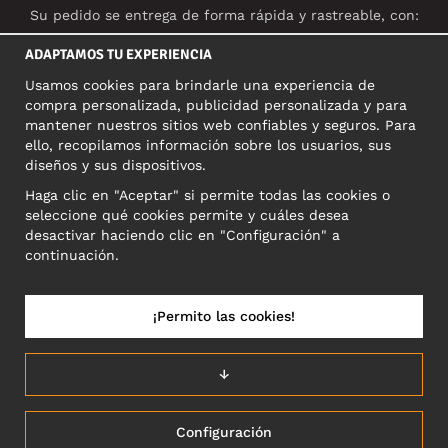
Su pedido se entrega de forma rápida y rastreable, con:
ADAPTAMOS TU EXPERIENCIA
Usamos cookies para brindarle una experiencia de
compra personalizada, publicidad personalizada y para
REDES SOCIALES
mantener nuestros sitios web confiables y seguros. Para
ello, recopilamos información sobre los usuarios, sus
diseños y sus dispositivos.
Haga clic en "Aceptar" si permite todas las cookies o
DIRECCIÓN COMERCIAL
seleccione qué cookies permite y cuáles desea
Motley Denim Europe OÜ
desactivar haciendo clic en "Configuración" a
Narva mnt 5, EE-10117 Tallinn
continuación.
Reg: 12356245
NB! Nevracajte výrobky na túto adresu!
¡Permito las cookies!
↓
ESPAÑA/ESPAÑOL
Configuración