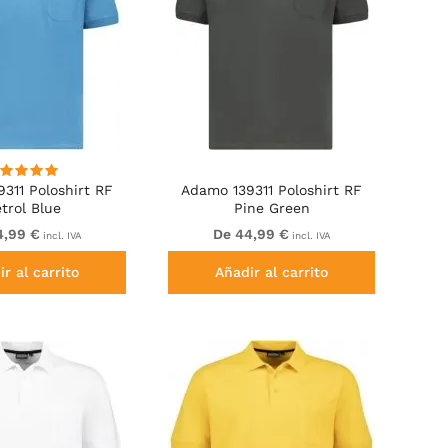
311 Poloshirt RF
Adamo 139311 Poloshirt RF
trol Blue
Pine Green
4,99 €
De 44,99 €
incl. IVA
incl. IVA
r al carrito
Añadir al carrito