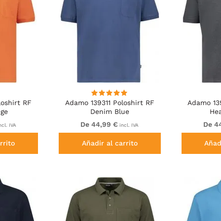
oshirt RF
Adamo 139311 Poloshirt RF
Adamo 139
nge
Denim Blue
He
De 44,99 €
De 4
ncl. IVA
incl. IVA
rrito
Añadir al carrito
Añadi