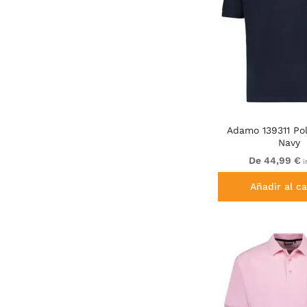
Adamo 139311 Pol
Navy
De 44,99 €
i
Añadir al ca