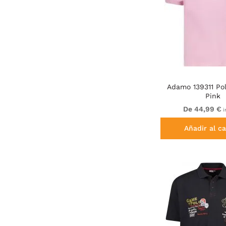
Adamo 139311 Pol
Pink
De 44,99 €
i
Añadir al ca