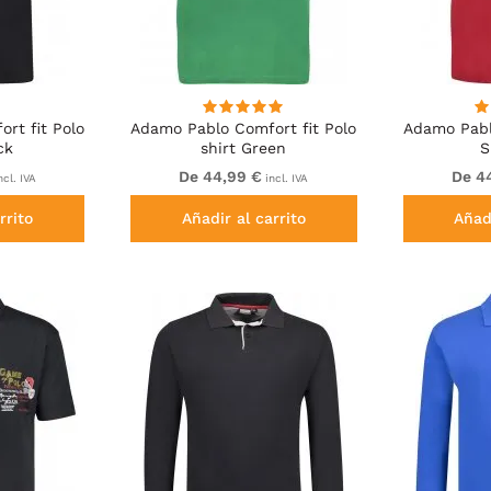
rt fit Polo
Adamo Pablo Comfort fit Polo
Adamo Pabl
ck
shirt Green
S
De 44,99 €
De 4
ncl. IVA
incl. IVA
rrito
Añadir al carrito
Añadi