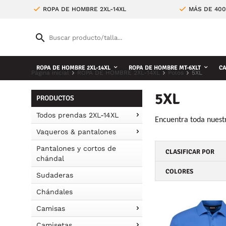
ROPA DE HOMBRE 2XL-14XL
MÁS DE 400
ROPA DE HOMBRE 2XL-14XL
ROPA DE HOMBRE MT-6XLT
CA
Página inicial
ROPA DE HOMBRE 2XL-14XL
Polos
5XL
5XL
PRODUCTOS
Todos prendas 2XL-14XL
Encuentra toda nuestr
Vaqueros & pantalones
Pantalones y cortos de
CLASIFICAR POR
chándal
COLORES
Sudaderas
Chándales
Camisas
Camisetas