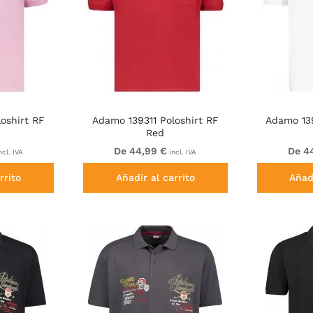
oshirt RF
Adamo 139311 Poloshirt RF
Adamo 139
Red
De 44,99 €
De 4
ncl. IVA
incl. IVA
rrito
Añadir al carrito
Añadi