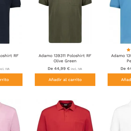
oshirt RF
Adamo 139311 Poloshirt RF
Adamo 139
Olive Green
Pe
De 44,99 €
De 4
ncl. IVA
incl. IVA
rrito
Añadir al carrito
Añadi