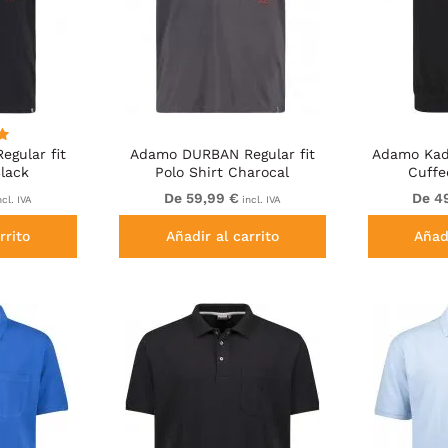
gular fit
Adamo DURBAN Regular fit
Adamo Kadi
Black
Polo Shirt Charocal
Cuffe
De 59,99 €
De 4
cl. IVA
incl. IVA
rrito
Añadir al carrito
Añadi