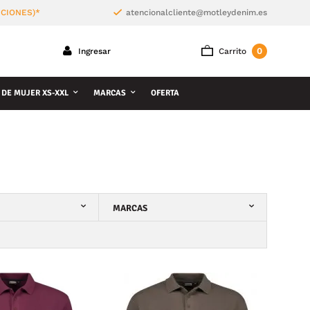
ICIONES)*
atencionalcliente@motleydenim.es
0
Ingresar
Carrito
 DE MUJER XS-XXL
MARCAS
OFERTA
MARCAS