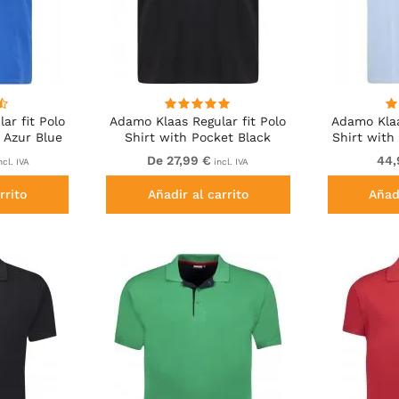
ar fit Polo
Adamo Klaas Regular fit Polo
Adamo Klaa
 Azur Blue
Shirt with Pocket Black
Shirt with
De 27,99 €
44,
ncl. IVA
incl. IVA
rrito
Añadir al carrito
Añadi