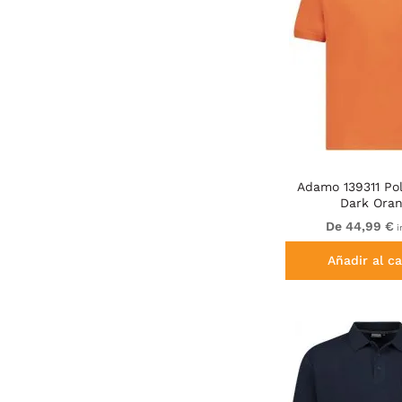
Adamo 139311 Pol
Dark Ora
De 44,99 €
i
Añadir al ca