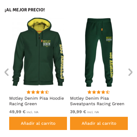
¡AL MEJOR PRECIO!
Motley Denim Pisa Hoodie
Motley Denim Pisa
Mo
Racing Green
Sweatpants Racing Green
Ho
49,99 €
39,99 €
49
incl. IVA
incl. IVA
Añadir al carrito
Añadir al carrito