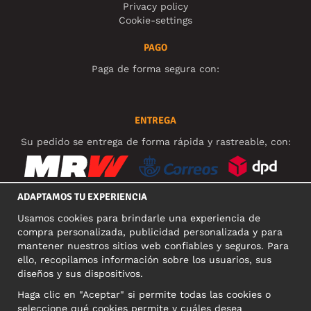
Privacy policy
Cookie-settings
PAGO
Paga de forma segura con:
ENTREGA
Su pedido se entrega de forma rápida y rastreable, con:
ADAPTAMOS TU EXPERIENCIA
Usamos cookies para brindarle una experiencia de
REDES SOCIALES
compra personalizada, publicidad personalizada y para
mantener nuestros sitios web confiables y seguros. Para
ello, recopilamos información sobre los usuarios, sus
diseños y sus dispositivos.
DIRECCIÓN COMERCIAL
Haga clic en "Aceptar" si permite todas las cookies o
Motley Denim Europe OÜ
seleccione qué cookies permite y cuáles desea