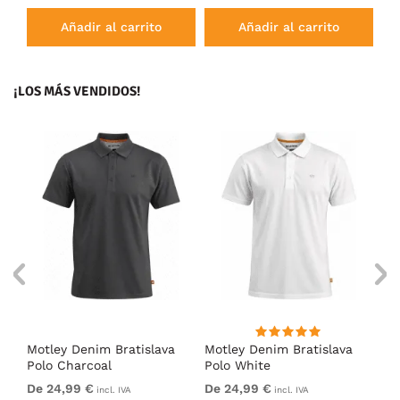
Añadir al carrito
Añadir al carrito
¡LOS MÁS VENDIDOS!
Motley Denim Bratislava
Motley Denim Bratislava
Mo
l
Polo Charcoal
Polo White
Po
De 24,99 €
De 24,99 €
De
incl. IVA
incl. IVA