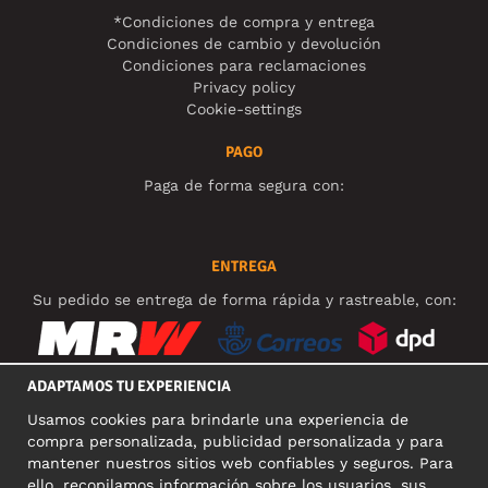
*Condiciones de compra y entrega
Condiciones de cambio y devolución
Condiciones para reclamaciones
Privacy policy
Cookie-settings
PAGO
Paga de forma segura con:
ENTREGA
Su pedido se entrega de forma rápida y rastreable, con:
ADAPTAMOS TU EXPERIENCIA
Usamos cookies para brindarle una experiencia de
REDES SOCIALES
compra personalizada, publicidad personalizada y para
mantener nuestros sitios web confiables y seguros. Para
ello, recopilamos información sobre los usuarios, sus