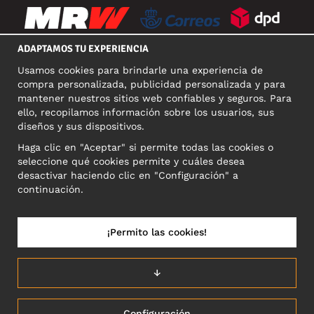
ADAPTAMOS TU EXPERIENCIA
Usamos cookies para brindarle una experiencia de
REDES SOCIALES
compra personalizada, publicidad personalizada y para
mantener nuestros sitios web confiables y seguros. Para
ello, recopilamos información sobre los usuarios, sus
diseños y sus dispositivos.
DIRECCIÓN COMERCIAL
Haga clic en "Aceptar" si permite todas las cookies o
Motley Denim Europe OÜ
seleccione qué cookies permite y cuáles desea
Narva mnt 5, EE-10117 Tallinn
desactivar haciendo clic en "Configuración" a
Reg: 12356245
continuación.
NB! Nevracajte výrobky na túto adresu!
¡Permito las cookies!
ESPAÑA/ESPAÑOL
↓
Configuración