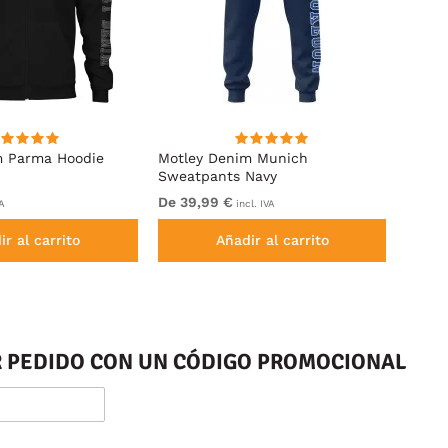
m Parma Hoodie
Motley Denim Munich
Motle
Sweatpants Navy
Royal
De 39,99 €
De 49
VA
incl. IVA
ir al carrito
Añadir al carrito
ER PEDIDO CON UN CÓDIGO PROMOCIONAL