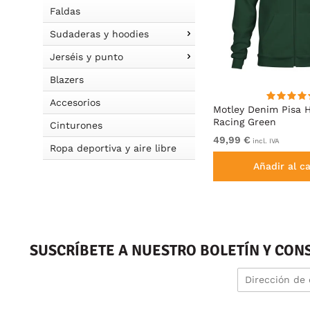
Faldas
Sudaderas y hoodies
Jerséis y punto
Blazers
Accesorios
eta
Motley Denim Milan Camiseta
Motley Denim Pisa 
Antracita
Racing Green
Cinturones
De 19,99 €
49,99 €
incl. IVA
incl. IVA
Ropa deportiva y aire libre
Añadir al carrito
Añadir al ca
SUSCRÍBETE A NUESTRO BOLETÍN Y CON