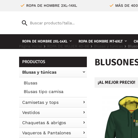
ROPA DE HOMBRE 2XL-14XL
MÁS DE 400
ROPA DE HOMBRE 2XL-14XL
ROPA DE HOMBRE MT-6XLT
CA
Página inicial
ROPA DE MUJER 40-66
Blusas y túnicas
Bluso
BLUSONE
PRODUCTOS
Blusas y túnicas
¡AL MEJOR PRECIO!
Blusas
Blusas tipo camisa
Camisetas y tops
Vestidos
Chaquetas & abrigos
Vaqueros & Pantalones