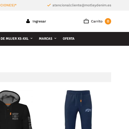
ICIONES)*
atencionalcliente@motleydenim.es
0
Ingresar
Carrito
 DE MUJER XS-XXL
MARCAS
OFERTA